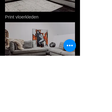
Print vloerkleden
Laag polige vloerkleden
© 2022 Loft Dumak Bekijk ook
onze vloeren website:
https://dumak-vloeren.com