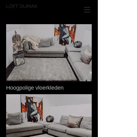
LOFT DUMAK
Hoogpolige vloerkleden