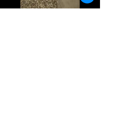
Het is ideaal om een keuze te maken
voor woonbeton en vloerverwarming.
Het is zelfs een hele goede keuze.
Deze vloer leent zich namelijk perfect
voor vloerverwarming. De warmte van
de verwarming wordt door het
materiaal en dikte snel overgenomen.
Het vergroot bovendien door de
gelijkmatige warmteverdeling het
comfort in huis als u voor deze
combinatie kiest.